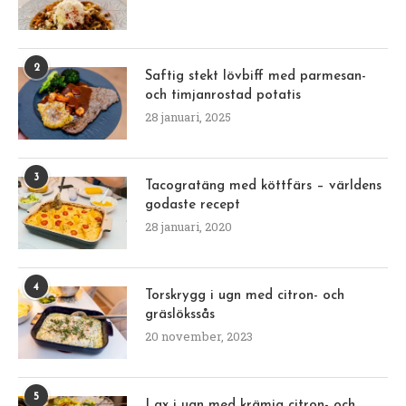
2
Saftig stekt lövbiff med parmesan-
och timjanrostad potatis
28 januari, 2025
3
Tacogratäng med köttfärs – världens
godaste recept
28 januari, 2020
4
Torskrygg i ugn med citron- och
gräslökssås
20 november, 2023
5
Lax i ugn med krämig citron- och