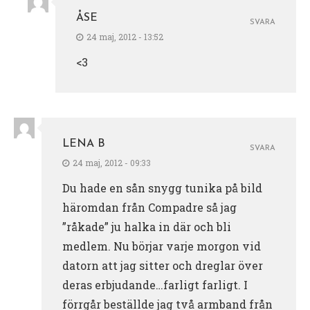
ÅSE
SVARA
24 maj, 2012 - 13:52
<3
LENA B
SVARA
24 maj, 2012 - 09:33
Du hade en sån snygg tunika på bild
häromdan från Compadre så jag
”råkade” ju halka in där och bli
medlem. Nu börjar varje morgon vid
datorn att jag sitter och dreglar över
deras erbjudande…farligt farligt. I
förrgår beställde jag två armband från