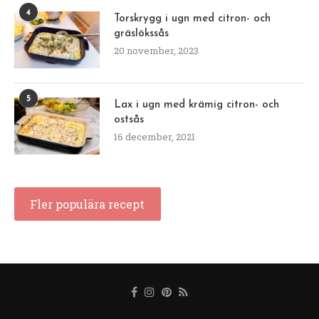
4
Torskrygg i ugn med citron- och
gräslökssås
20 november, 2023
5
Lax i ugn med krämig citron- och
ostsås
16 december, 2021
Fler populära recept