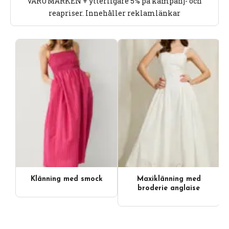
VARUMÄRKEN + ytterligare 5% på kampanj- och
reapriser. Innehåller reklamlänkar
Klänning med smock
Maxiklänning med
broderie anglaise