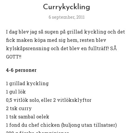
Currykyckling
6 september, 2011
I dag blev jag så sugen på grillad kyckling och det
fick maken köpa med sig hem, resten blev
kylskåpsrensning och det blev en fullträff! SÅ
GOTT!!
4-6 personer
1 grillad kyckling
1 gul lök
0,5 vitlök solo, eller 2 vitlöksklyftor
2 tsk curry
1 tsk sambal oelek
1 fond du chef chicken (buljong utan tillsatser)