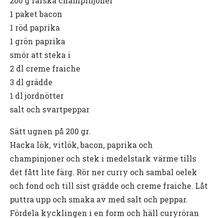
200 g färska champinjoner
1 paket bacon
1 röd paprika
1 grön paprika
smör att steka i
2 dl creme fraiche
3 dl grädde
1 dl jordnötter
salt och svartpeppar
Sätt ugnen på 200 gr.
Hacka lök, vitlök, bacon, paprika och
champinjoner och stek i medelstark värme tills
det fått lite färg. Rör ner curry och sambal oelek
och fond och till sist grädde och creme fraiche. Låt
puttra upp och smaka av med salt och peppar.
Fördela kycklingen i en form och häll curyröran