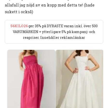
allafall jag nöjd av en kopp med detta te! (hade
sukett i också)
56KILO26
ger 35% på DYRASTE varan inkl. över 500
VARUMÄRKEN + ytterligare 5% på kampanj- och
reapriser. Innehåller reklamlänkar