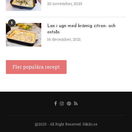
20 november, 2023
5
Lax i ugn med krämig citron- och
ostsås
16 december, 2021
Fler populära recept
@2025 - All Right Reserved. 56kilo.se