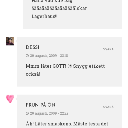
Haha vad kul! Jag
ääääääääääääääääälskar
Lagerhaus!!!
DESSI
SVARA
20 augusti, 2009 - 23:18
Mmm låter GOTT! 🙂 Snygg etikett
också!
FRUN PÅ ÖN
SVARA
20 augusti, 2009 - 22:29
Åh! Låter smaskens. Måste testa det