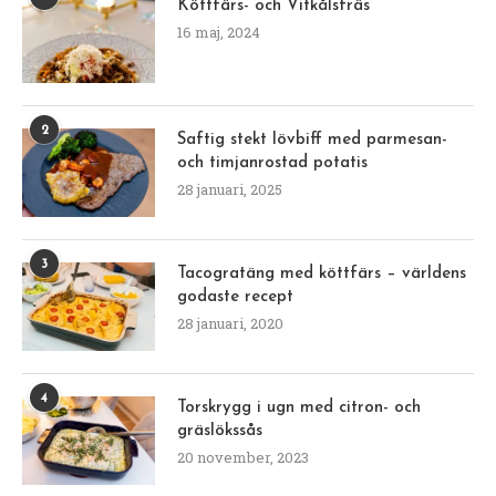
Köttfärs- och Vitkålsfräs
16 maj, 2024
2
Saftig stekt lövbiff med parmesan-
och timjanrostad potatis
28 januari, 2025
3
Tacogratäng med köttfärs – världens
godaste recept
28 januari, 2020
4
Torskrygg i ugn med citron- och
gräslökssås
20 november, 2023