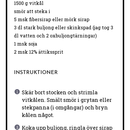
1500 g
vitkål
smör att steka i
5
msk fibersirap eller mörk sirap
3
dl stark buljong eller skinkspad (jag tog
3
dl vat
ten
och
2
oxbuljongtärningar)
1
msk soja
2
msk 12% ättikssprit
INSTRUKTIONER
Skär bort stocken och strimla
vitkålen. Smält smör i grytan eller
stekpanna (i omgångar) och bryn
kålen något.
Koka upp buljong, ringla över sirap