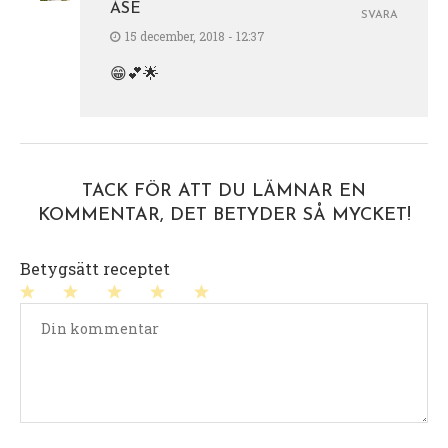
ÅSE
SVARA
15 december, 2018 - 12:37
😁💕🌟
TACK FÖR ATT DU LÄMNAR EN
KOMMENTAR, DET BETYDER SÅ MYCKET!
Betygsätt receptet
1
2
3
4
5
stjärna
stjärnor
stjärnor
stjärnor
stjärnor