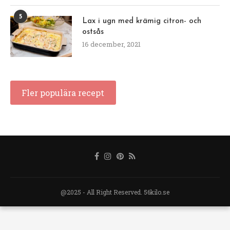
5
Lax i ugn med krämig citron- och
ostsås
16 december, 2021
Fler populära recept
@2025 - All Right Reserved. 56kilo.se