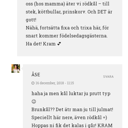
oss (hos mamma) äter vi rödkål – till
stek, köttbullar, prinskorv. Och DET är
gott!
Nähä, fortsätta fixa och trixa här, för
snart kommer födelsedagsgästerna.
Ha det! Kram 💕
ÅSE
SVARA
16 december, 2018 - 11:15
haha ja men kål luktar ju prutt typ
😉
Brunkål?? Det ätr man ju till julmat!
Speciellt här nere, även rödkål =)
Hoppas ni fik det kalas i går! KRAM