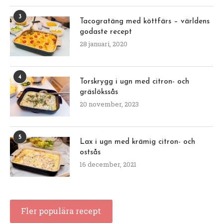
3
Tacogratäng med köttfärs – världens
godaste recept
28 januari, 2020
4
Torskrygg i ugn med citron- och
gräslökssås
20 november, 2023
5
Lax i ugn med krämig citron- och
ostsås
16 december, 2021
Fler populära recept