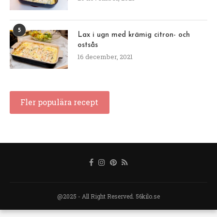
5
Lax i ugn med krämig citron- och
ostsås
16 december, 2021
Fler populära recept
@2025 - All Right Reserved. 56kilo.se