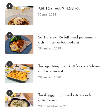
1
Köttfärs- och Vitkålsfräs
16 maj, 2024
2
Saftig stekt lövbiff med parmesan-
och timjanrostad potatis
28 januari, 2025
3
Tacogratäng med köttfärs – världens
godaste recept
28 januari, 2020
4
Torskrygg i ugn med citron- och
gräslökssås
20 november, 2023