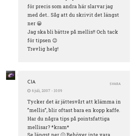
för precis som andra här slarvar jag
med det.. Såg att du skrivit det längst
ner 😀
Jag ska bli bättre på mellis!! Och tack
för tipsen 😉
Trevlig helg!
CIA
SVARA
6 juli, 2007 - 10:09
Tycker det är jättesvårt att klämma in
”mellis”, blir oftast bara en kopp kaffe.
Har du några tips på pointsfattiga
mellisar? *kram*
Se längst ner 🙂 Behöver inte vara