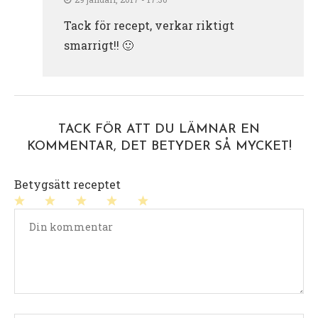
Tack för recept, verkar riktigt
smarrigt!! 🙂
TACK FÖR ATT DU LÄMNAR EN
KOMMENTAR, DET BETYDER SÅ MYCKET!
Betygsätt receptet
1
2
3
4
5
stjärna
stjärnor
stjärnor
stjärnor
stjärnor