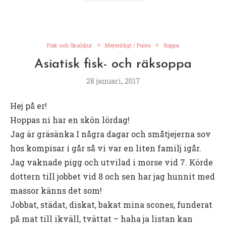
Fisk och Skaldjur
Mejerilågt / Paleo
Soppa
Asiatisk fisk- och räksoppa
28 januari, 2017
Hej på er!
Hoppas ni har en skön lördag!
Jag är gräsänka I några dagar och småtjejerna sov
hos kompisar i går så vi var en liten familj igår.
Jag vaknade pigg och utvilad i morse vid 7. Körde
dottern till jobbet vid 8 och sen har jag hunnit med
massor känns det som!
Jobbat, städat, diskat, bakat mina scones, funderat
på mat till ikväll, tvättat – haha ja listan kan