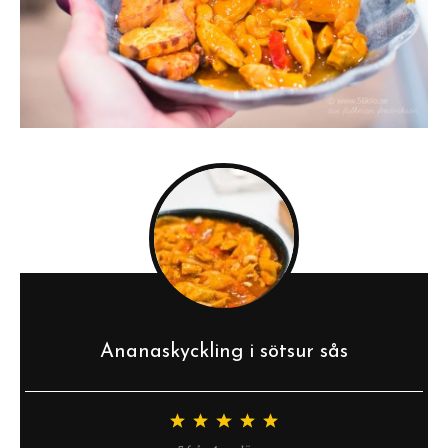
Ananaskyckling i sötsur sås
1
2
3
4
5