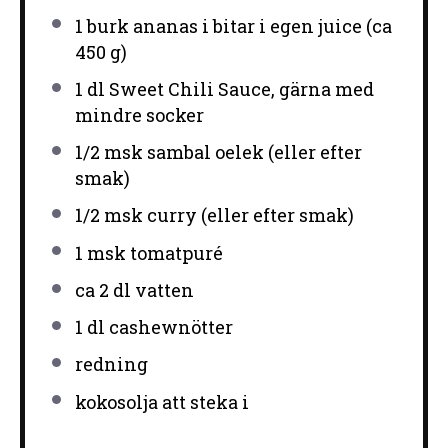
1
burk ananas i bitar i egen juice (ca
450 g
)
1
dl Sweet Chili Sauce, gärna med
mindre socker
1/2
msk sambal oelek (eller efter
smak)
1/2
msk curry (eller efter smak)
1
msk tomatpuré
ca
2
dl vatten
1
dl cashewnötter
redning
kokosolja att steka i