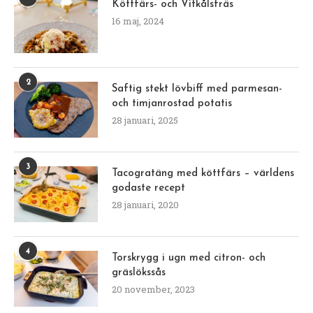
Köttfärs- och Vitkålsfräs
16 maj, 2024
2
Saftig stekt lövbiff med parmesan-
och timjanrostad potatis
28 januari, 2025
3
Tacogratäng med köttfärs – världens
godaste recept
28 januari, 2020
4
Torskrygg i ugn med citron- och
gräslökssås
20 november, 2023