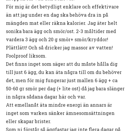
För mig är det betydligt enklare och effektivare
än att jag under en dag ska behöva dra in på
mängden mat eller räkna kalorier. Jag äter helt
sonika bara ägg och smör/ost. 2-3 måltider med
vardera 3 ägg och 20 g smör+ smör/kryddor!
Plättlätt! Och så dricker jag massor av vatten!
Foolproof liksom.
Det finns inget som säger att du måste hålla dig
till just 6 ägg, du kan äta några till om du behöver
det, men för mig fungerar just mallen 6 ägg + ca
50-60 gr smör per dag (+ lite ost) då jag bara slänger
in några sådana dagar här och var.
Att emellanåt äta mindre energi än annars är
inget som varken sänker ämnesomsättningen
eller skapar brister.
Som ni förstår så äggfastar jag inte flera dagar på