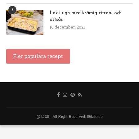
5
Lax i ugn med krämig citron- och
ostsås
16 december, 2021
Fler populära recept
@2025 - All Right Reserved. 56kilo.se