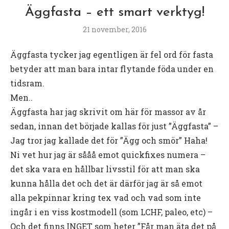
Äggfasta – ett smart verktyg!
21 november, 2016
Äggfasta tycker jag egentligen är fel ord för fasta
betyder att man bara intar flytande föda under en
tidsram.
Men..
Äggfasta har jag skrivit om här för massor av år
sedan, innan det började kallas för just ”Äggfasta” –
Jag tror jag kallade det för ”Ägg och smör” Haha!
Ni vet hur jag är sååå emot quickfixes numera –
det ska vara en hållbar livsstil för att man ska
kunna hålla det och det är därför jag är så emot
alla pekpinnar kring tex vad och vad som inte
ingår i en viss kostmodell (som LCHF, paleo, etc) –
Och det finns INGET som heter ”Får man äta det på