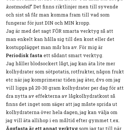
kostmodell
” Det finns riktlinjer men till syvende
och sist så får man komma fram till vad som
fungerar för just DIN och MIN kropp.
Jag är med det sagt FÖR smarta verktyg så att
man enkelt kan hålla sig till den kost eller det
kostupplägget man mår bra av. För mig är
Periodisk fasta
ett sådant smart verktyg.
Jag håller blodsockert lågt, jag kan äta lite mer
kolhydrater som sötpotatis, rotfrukter, någon frukt
etc när jag komprimerar tiden jag äter, dvs om jag
vill ligga på 20-30 gram kolhydrater per dag för att
dra nytta av effekterna av lågkolhydratkost så
finns det inget som säger att jag måste sprida ut
kolhydraterna över hela dagen, jag kan välja om
jag vill äta allihop i en måltid efter gymmet t.ex.
Äggfasta är ett annat verktyg
som jag tar till när