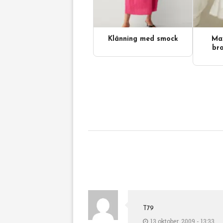
Klänning med smock
Max
bro
T79
13 oktober, 2009 - 13:33