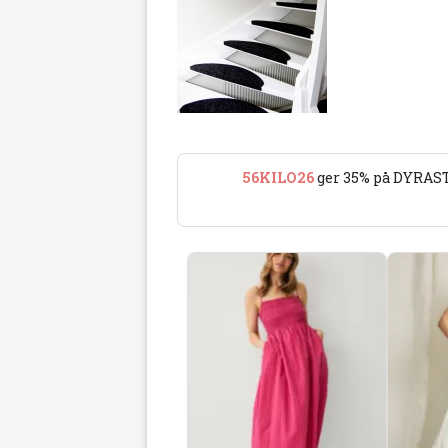
56KILO26
ger 35% på DYRAST