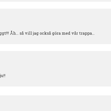
gt!!! Åh… så vill jag också göra med vår trappa…
ju!!