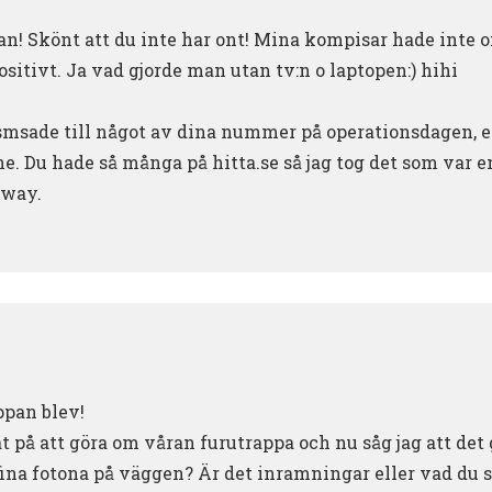
n! Skönt att du inte har ont! Mina kompisar hade inte on
positivt. Ja vad gjorde man utan tv:n o laptopen:) hihi
 smsade till något av dina nummer på operationsdagen, e
. Du hade så många på hitta.se så jag tog det som var 
yway.
pan blev!
at på att göra om våran furutrappa och nu såg jag att det 
 fina fotona på väggen? Är det inramningar eller vad du 