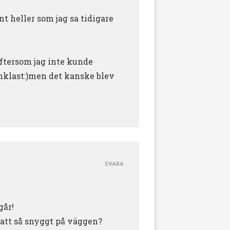
t heller som jag sa tidigare
ftersom jag inte kunde
enklast:)men det kanske blev
SVARA
går!
satt så snyggt på väggen?