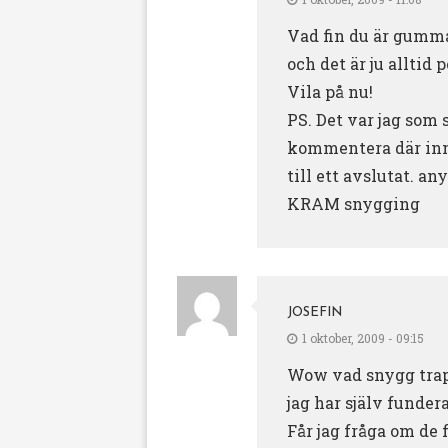
Vad fin du är gumma
och det är ju alltid 
Vila på nu!
PS. Det var jag som
kommentera där inne
till ett avslutat. an
KRAM snygging
JOSEFIN
1 oktober, 2009 - 09:15
Wow vad snygg trap
jag har själv funder
Får jag fråga om de