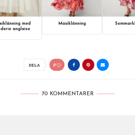
iklänning med
Maxiklänning
Sommarkl
derie anglaise
0
DELA
70 KOMMENTARER