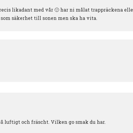
 precis likadant med vår 🙂 har ni målat trappräckena ell
 som säkerhet till sonen men ska ha vita.
Så luftigt och fräscht. Vilken go smak du har.