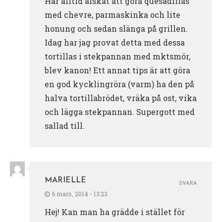
Har alltid älskat att göra quesadillas
med chevre, parmaskinka och lite
honung och sedan slänga på grillen.
Idag har jag provat detta med dessa
tortillas i stekpannan med mktsmör,
blev kanon! Ett annat tips är att göra
en god kycklingröra (varm) ha den på
halva tortillabrödet, vräka på ost, vika
och lägga stekpannan. Supergott med
sallad till.
MARIELLE
SVARA
6 mars, 2014 - 13:23
Hej! Kan man ha grädde i stället för