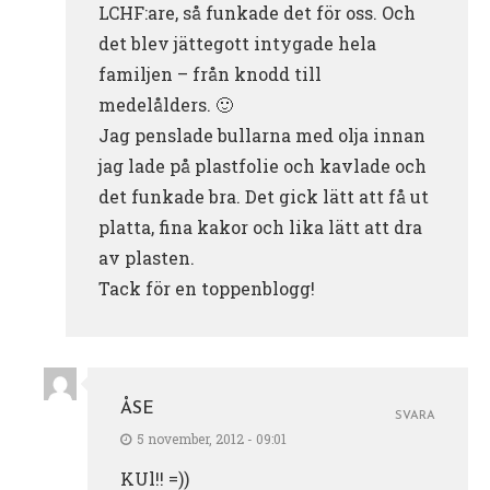
LCHF:are, så funkade det för oss. Och
det blev jättegott intygade hela
familjen – från knodd till
medelålders. 🙂
Jag penslade bullarna med olja innan
jag lade på plastfolie och kavlade och
det funkade bra. Det gick lätt att få ut
platta, fina kakor och lika lätt att dra
av plasten.
Tack för en toppenblogg!
ÅSE
SVARA
5 november, 2012 - 09:01
KUl!! =))