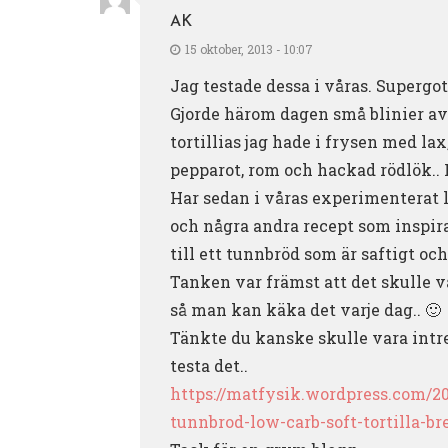
AK
15 oktober, 2013 - 10:07
Jag testade dessa i våras. Supergot
Gjorde härom dagen små blinier av
tortillias jag hade i frysen med lax,
pepparot, rom och hackad rödlök.. 
Har sedan i våras experimenterat l
och några andra recept som inspira
till ett tunnbröd som är saftigt och 
Tanken var främst att det skulle v
så man kan käka det varje dag.. 🙂
Tänkte du kanske skulle vara intr
testa det..
https://matfysik.wordpress.com/20
tunnbrod-low-carb-soft-tortilla-br