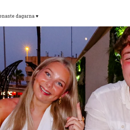
enaste dagarna ♥️