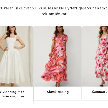
E varan inkl. över 500 VARUMÄRKEN + ytterligare 5% på kampan
reklamlänkar
iklänning med
Maxiklänning
Sommarkl
derie anglaise