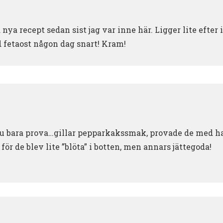
 nya recept sedan sist jag var inne här. Ligger lite efter 
fetaost någon dag snart! Kram!
ju bara prova…gillar pepparkakssmak, provade de med h
 för de blev lite ”blöta” i botten, men annars jättegoda!