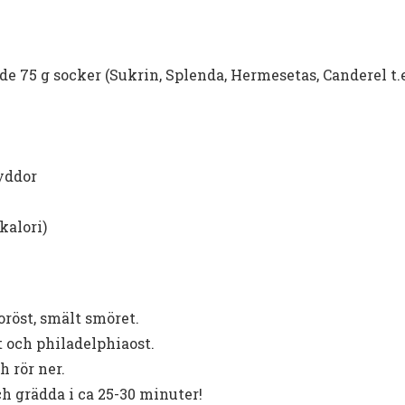
 75 g socker (Sukrin, Splenda, Hermesetas, Canderel t.e
yddor
kalori)
röst, smält smöret.
t och philadelphiaost.
h rör ner.
h grädda i ca 25-30 minuter!