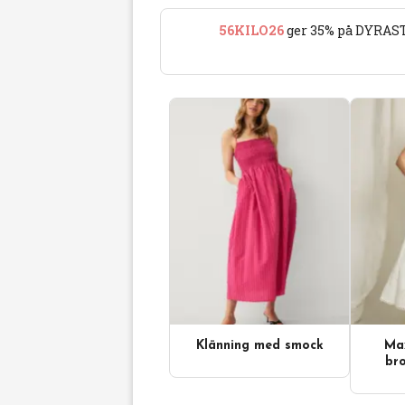
56KILO26
ger 35% på DYRAST
Klänning med smock
Max
bro