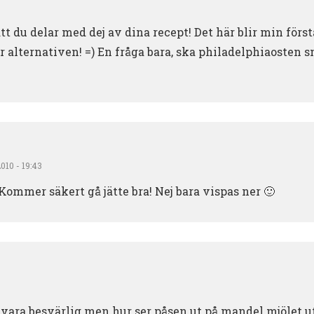
att du delar med dej av dina recept! Det här blir min först
r alternativen! =) En fråga bara, ska philadelphiaosten 
010 - 19:43
ommer säkert gå jätte bra! Nej bara vispas ner 🙂
 vara besvärlig men hur ser påsen ut på mandel mjölet ut