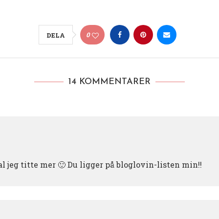
0
DELA
14 KOMMENTARER
al jeg titte mer 🙂 Du ligger på bloglovin-listen min!!