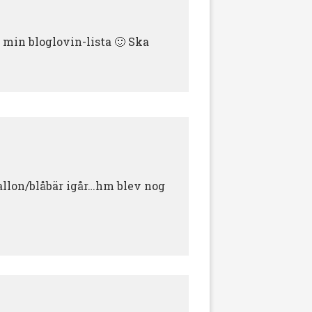
i min bloglovin-lista 🙂 Ska
allon/blåbär igår…hm blev nog