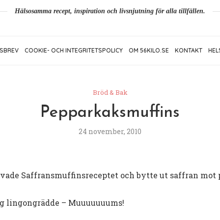
Hälsosamma recept, inspiration och livsnjutning för alla tillfällen.
SBREV
COOKIE- OCH INTEGRITETSPOLICY
OM 56KILO.SE
KONTAKT
HEL
Bröd & Bak
Pepparkaksmuffins
24 november, 2010
rovade Saffransmuffinsreceptet och bytte ut saffran mot
 jag lingongrädde – Muuuuuuums!