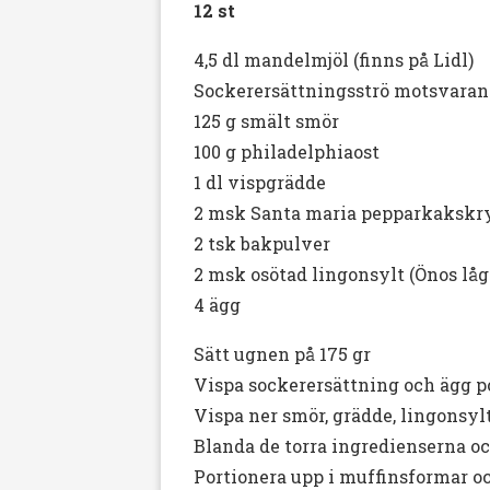
12 st
4,5 dl mandelmjöl (finns på Lidl)
Sockerersättningsströ motsvarande
125 g smält smör
100 g philadelphiaost
1 dl vispgrädde
2 msk Santa maria pepparkakskr
2 tsk bakpulver
2 msk osötad lingonsylt (Önos låg
4 ägg
Sätt ugnen på 175 gr
Vispa sockerersättning och ägg po
Vispa ner smör, grädde, lingonsyl
Blanda de torra ingredienserna oc
Portionera upp i muffinsformar oc