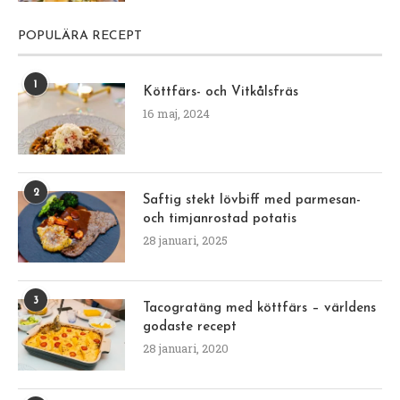
POPULÄRA RECEPT
1
Köttfärs- och Vitkålsfräs
16 maj, 2024
2
Saftig stekt lövbiff med parmesan-
och timjanrostad potatis
28 januari, 2025
3
Tacogratäng med köttfärs – världens
godaste recept
28 januari, 2020