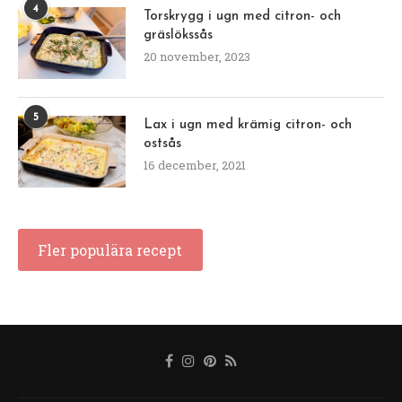
4
Torskrygg i ugn med citron- och
gräslökssås
20 november, 2023
5
Lax i ugn med krämig citron- och
ostsås
16 december, 2021
Fler populära recept