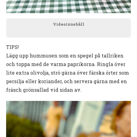
Videoinnehåll
TIPS!
Lägg
upp
hummusen
som
en
spegel
på
tallriken
och
toppa
med
de
varma
paprikorna.
Ringla
över
lite
extra
olivolja,
strö
gärna
över
färska
örter
som
persilja
eller
koriander,
och
servera
gärna
med
en
fräsch
grönsallad
vid
sidan
av.