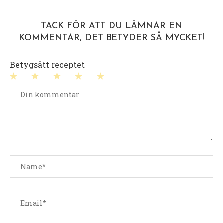
TACK FÖR ATT DU LÄMNAR EN
KOMMENTAR, DET BETYDER SÅ MYCKET!
Betygsätt receptet
1
2
3
4
5
stjärna
stjärnor
stjärnor
stjärnor
stjärnor