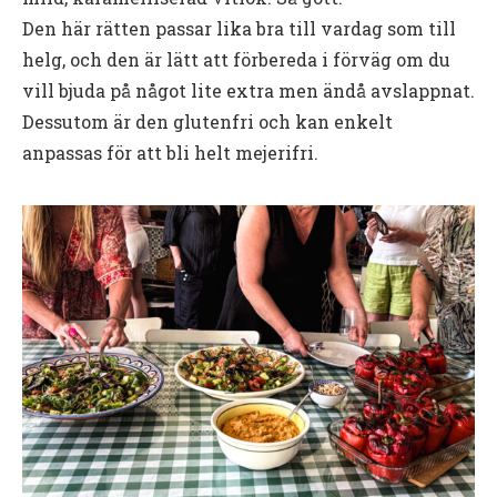
Den
här
rätten
passar
lika
bra
till
vardag
som
till
helg,
och
den
är
lätt
att
förbereda
i
förväg
om
du
vill
bjuda
på
något
lite
extra
men
ändå
avslappnat.
Dessutom
är
den
glutenfri
och
kan
enkelt
anpassas
för
att
bli
helt
mejerifri.