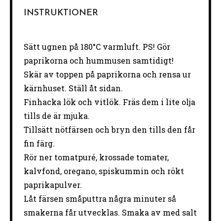
INSTRUKTIONER
Sätt ugnen på 180°C varmluft. PS! Gör
paprikorna och hummusen samtidigt!
Skär
av
toppen
på
paprikorna
och
rensa
ur
kärnhuset.
Ställ
åt
sidan.
Finhacka
lök
och
vitlök.
Fräs
dem
i
lite
olja
tills
de
är
mjuka.
Tillsätt
nötfärsen
och
bryn
den
tills
den
får
fin
färg.
Rör
ner
tomatpuré,
krossade
tomater,
kalvfond,
oregano,
spiskummin
och
rökt
paprikapulver.
Låt
färsen
småputtra
några
minuter
så
smakerna
får
utvecklas.
Smaka
av
med
salt