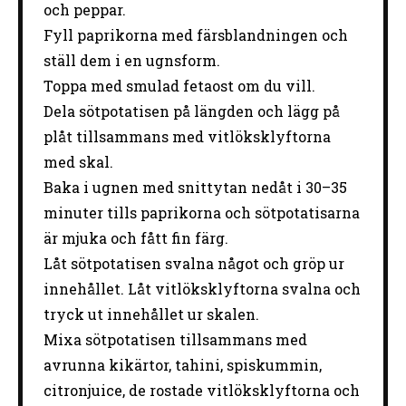
och
peppar.
Fyll
paprikorna
med
färsblandningen
och
ställ
dem
i
en
ugnsform.
Toppa
med
smulad
fetaost
om
du
vill.
Dela
sötpotatisen
på
längden och lägg på
plåt tillsammans med
vitlöksklyftorna
med skal.
Baka i ugnen med snittytan nedåt i 30–35
minuter tills paprikorna och sötpotatisarna
är mjuka och fått fin färg.
Låt
sötpotatisen
svalna
något
och
gröp
ur
innehållet. Låt vitlöksklyftorna svalna och
tryck ut innehållet ur skalen.
Mixa
sötpotatisen
tillsammans
med
avrunna
kikärtor,
tahini,
spiskummin,
citronjuice,
de
rostade
vitlöksklyftorna
och