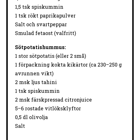
1,5
tsk
spiskummin
1
tsk
rökt
paprikapulver
Salt
och
svartpeppar
Smulad
fetaost (
valfritt)
Sötpotatishummus:
1
stor sötpotatis (eller 2 små)
1 förpackning kokta kikärtor (ca
230
–
250
g
avrunnen vikt)
2 msk ljus tahini
1 tsk spiskummin
2 msk färskpressad citronjuice
5–6 rostade vitlöksklyftor
0,5 dl olivolja
Salt