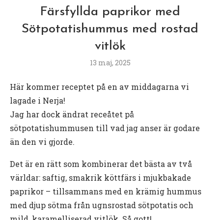
Färsfyllda paprikor med
Sötpotatishummus med rostad
vitlök
13 maj, 2025
Här kommer receptet på en av middagarna vi
lagade i Nerja!
Jag har dock ändrat receåtet på
sötpotatishummusen till vad jag anser är godare
än den vi gjorde.
Det
är
en
rätt
som
kombinerar
det
bästa
av
två
världar:
saftig,
smakrik
köttfärs
i
mjukbakade
paprikor –
tillsammans
med
en
krämig
hummus
med
djup
sötma
från
ugnsrostad
sötpotatis
och
mild,
karamelliserad
vitlök.
Så
gott!