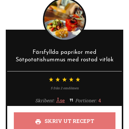
Färsfyllda paprikor med
Sötpotatishummus med rostad vitlök
1
2
3
4
5
stjärna
stjärnor
stjärnor
stjärnor
stjärnor
5
från
2
omdömen
Skribent:
Åse
Portioner:
4
SKRIV UT RECEPT