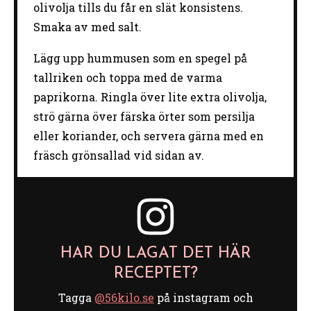
olivolja
tills
du
får
en
slät
konsistens.
Smaka
av
med
salt.
Lägg
upp
hummusen
som
en
spegel
på
tallriken
och
toppa
med
de
varma
paprikorna.
Ringla
över
lite
extra
olivolja,
strö
gärna
över
färska
örter
som
persilja
eller
koriander,
och
servera
gärna
med
en
fräsch
grönsallad
vid
sidan
av.
HAR DU LAGAT DET HÄR
RECEPTET?
Tagga
@56kilo.se
på instagram och