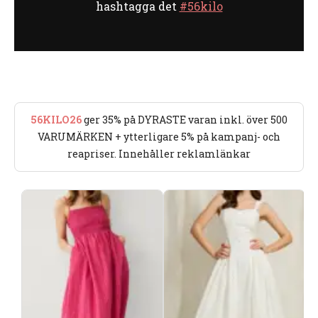
hashtagga det
#56kilo
56KILO26
ger 35% på DYRASTE varan inkl. över 500
VARUMÄRKEN + ytterligare 5% på kampanj- och
reapriser. Innehåller reklamlänkar