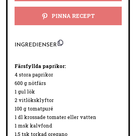
PINNA RECEPT
INGREDIENSER
Färsfyllda
paprikor:
4
stora
paprikor
600
g
nötfärs
1
gul
lök
2
vitlöksklyftor
100
g
tomatpuré
1
dl
krossade
tomater
eller
vatten
1
msk
kalvfond
1,5
tsk
torkad
oregano