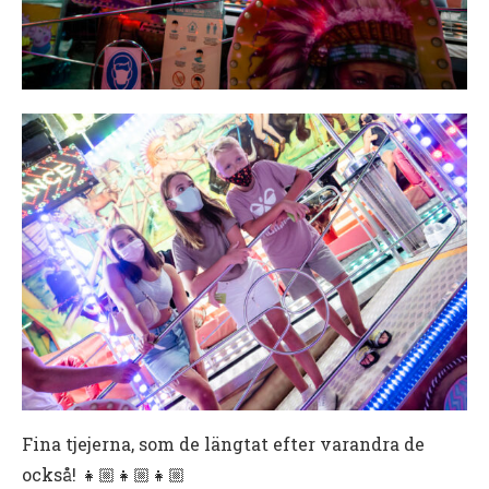
Fina tjejerna, som de längtat efter varandra de
också! 👧🏼👧🏼👧🏼