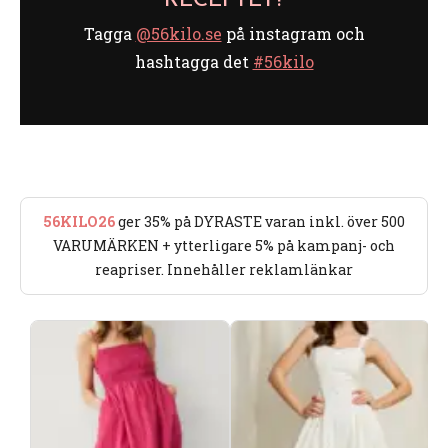
RECEPTET?
Tagga
@56kilo.se
på instagram och
hashtagga det
#56kilo
56KILO26
ger 35% på DYRASTE varan inkl. över 500
VARUMÄRKEN + ytterligare 5% på kampanj- och
reapriser. Innehåller reklamlänkar