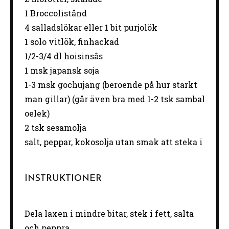
1 Broccolistånd
4
salladslökar eller 1 bit purjolök
1
solo vitlök, finhackad
1/2
-
3/4
dl hoisinsås
1
msk japansk soja
1
-
3
msk gochujang (beroende på hur starkt
man gillar) (går även bra med
1
-
2
tsk sambal
oelek)
2
tsk sesamolja
salt, peppar, kokosolja utan smak att steka i
INSTRUKTIONER
Dela laxen i mindre bitar, stek i fett, salta
och peppra.