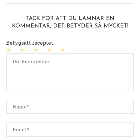
TACK FÖR ATT DU LÄMNAR EN
KOMMENTAR, DET BETYDER SÅ MYCKET!
Betygsätt receptet
1
2
3
4
5
stjärna
stjärnor
stjärnor
stjärnor
stjärnor