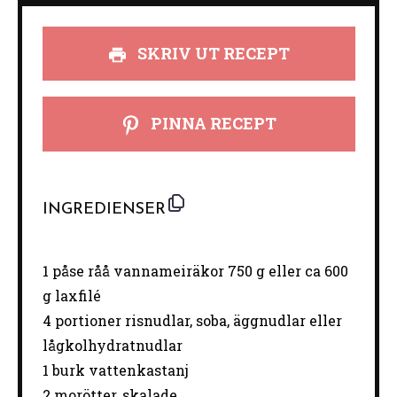
SKRIV UT RECEPT
PINNA RECEPT
INGREDIENSER
1
påse råå vannameiräkor
750 g
eller ca 600
g laxfilé
4
portioner risnudlar, soba, äggnudlar eller
lågkolhydratnudlar
1
burk vattenkastanj
2
morötter, skalade