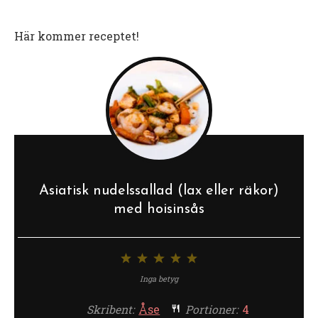
Här kommer receptet!
Asiatisk nudelssallad (lax eller räkor)
med hoisinsås
1
2
3
4
5
stjärna
stjärnor
stjärnor
stjärnor
stjärnor
Inga betyg
Skribent:
Åse
Portioner:
4