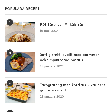
POPULÄRA RECEPT
1
Köttfärs- och Vitkålsfräs
16 maj, 2024
2
Saftig stekt lövbiff med parmesan-
och timjanrostad potatis
28 januari, 2025
3
Tacogratäng med köttfärs – världens
godaste recept
28 januari, 2020