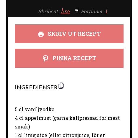
Skribent:
Åse
Portioner:
1
SKRIV UT RECEPT
PINNA RECEPT
INGREDIENSER
5
cl vaniljvodka
4 cl äppelmust (gärna kallpressad för mest
smak)
1
cl limejuice (eller citronjuice, för en