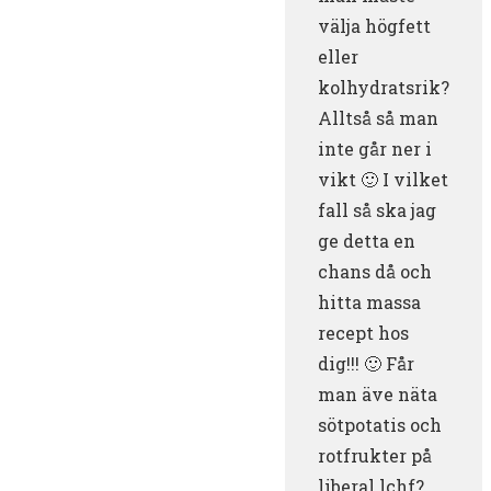
välja högfett
eller
kolhydratsrik?
Alltså så man
inte går ner i
vikt 🙂 I vilket
fall så ska jag
ge detta en
chans då och
hitta massa
recept hos
dig!!! 🙂 Får
man äve näta
sötpotatis och
rotfrukter på
liberal lchf?