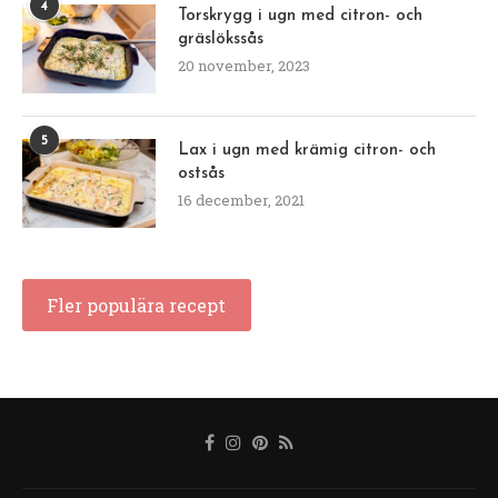
4
Torskrygg i ugn med citron- och
gräslökssås
20 november, 2023
5
Lax i ugn med krämig citron- och
ostsås
16 december, 2021
Fler populära recept