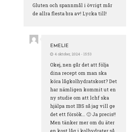
Gluten och spannmål i övrigt mår
de allra flesta bra av! Lycka till!
EMELIE
4 oktober, 2024 - 15:53
Okej, nen går det att följa
dina recept om man ska
köra lågkolhydratskost? Det
har nämligen kommit ut en
ny studie om att lchf ska
hjälpa mot IBS så jag vill ge
det ett försök… 🙂 Ja precis!!
Men tänker mer om du äter
en kost låg i kolhydrater så