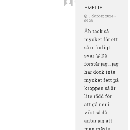
EMELIE
5 oktober, 2024 -
09:28
Åh tack så
mycket för ett
så utförligt
svar 🙂 Då
förstår jag… jag
har dock inte
mycket fett på
kroppen så är
lite rädd för
att gå ner i
vikt så då
antar jag att
man måste