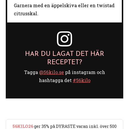
Garnera med en äppelskiva eller en twistad
citrusskal.
HAR DU LAGAT DET HÄR
RECEPTET?
Tagga
@56kilo.se
på instagram och
hashtagga det
#56kilo
56KILO26
ger 35% på DYRASTE varan inkl. över 500