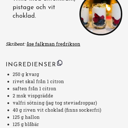
pistage och vit
choklad.
Skribent:
åse falkman fredrikson
INGREDIENSER
250 g
kvarg
rivet skal från 1 citron
saften från 1 citron
2
msk vispgrädde
valfri sötning (jag tog steviadroppar)
40 g
riven vit choklad (finns sockerfri)
125 g
hallon
125 g
blåbär