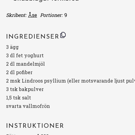
Skribent:
Åse
Portioner:
9
INGREDIENSER
3
ägg
3
dl fet yoghurt
2
dl mandelmjöl
2
dl pofiber
2
msk Lindroos psyllium (eller motsvarande ljust pul
3
tsk bakpulver
1
,5 tsk salt
svarta vallmofrön
INSTRUKTIONER