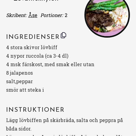
Skribent:
Åse
Portioner:
2
INGREDIENSER
4
stora skivor lövbiff
4
nypor ruccola (ca
3
-
4
dl)
4
msk färskost, med smak eller utan
8
jalapenos
salt,peppar
smör att steka i
INSTRUKTIONER
Lägg lövbiffen på skärbräda, salta och peppra på
båda sidor.