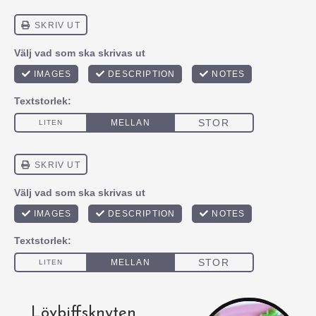
Lövbiffsknyten