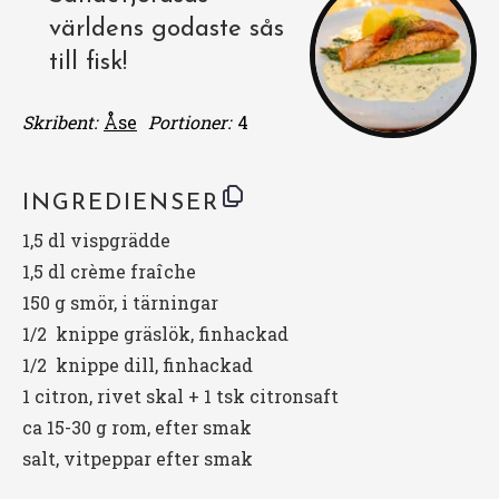
världens godaste sås
till fisk!
Skribent:
Åse
Portioner:
4
INGREDIENSER
1
,5 dl vispgrädde
1
,5 dl crème fraîche
150 g
smör, i tärningar
1/2
knippe gräslök, finhackad
1/2
knippe dill, finhackad
1
citron, rivet skal +
1
tsk citronsaft
ca
15
-
30
g rom, efter smak
salt, vitpeppar efter smak