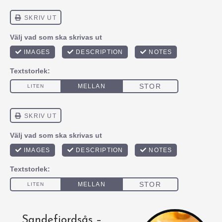
Sandefjordsås –