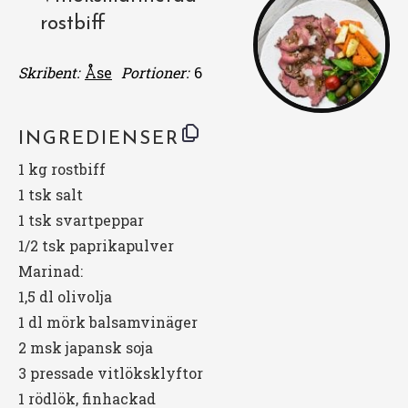
rostbiff
Skribent:
Åse
Portioner:
6
INGREDIENSER
1
kg rostbiff
1
tsk salt
1
tsk svartpeppar
1/2
tsk paprikapulver
Marinad:
1
,5 dl olivolja
1
dl mörk balsamvinäger
2
msk japansk soja
3
pressade vitlöksklyftor
1
rödlök, finhackad