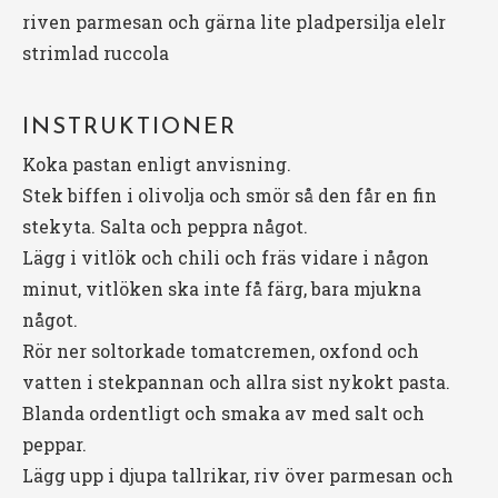
riven parmesan och gärna lite pladpersilja elelr
strimlad ruccola
INSTRUKTIONER
Koka pastan enligt anvisning.
Stek
biffen
i
olivolja
och smör så den får en fin
stekyta. Salta och peppra något.
Lägg i
vitlök
och
chili
och fräs vidare i någon
minut, vitlöken ska inte få färg, bara mjukna
något.
Rör ner
soltorkade tomatcremen
,
oxfond
och
vatten
i stekpannan och allra sist nykokt pasta.
Blanda ordentligt och smaka av med salt och
peppar.
Lägg upp i djupa tallrikar, riv över
parmesan och