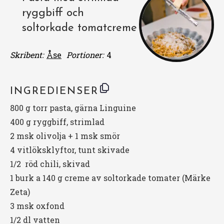
ryggbiff och
soltorkade tomatcreme
Skribent:
Åse
Portioner:
4
INGREDIENSER
800 g torr pasta, gärna Linguine
400 g
ryggbiff, strimlad
2 msk olivolja + 1 msk smör
4
vitlöksklyftor, tunt skivade
1/2
röd chili, skivad
1 burk a 140 g creme av soltorkade tomater (Märke
Zeta)
3 msk oxfond
1/2 dl vatten