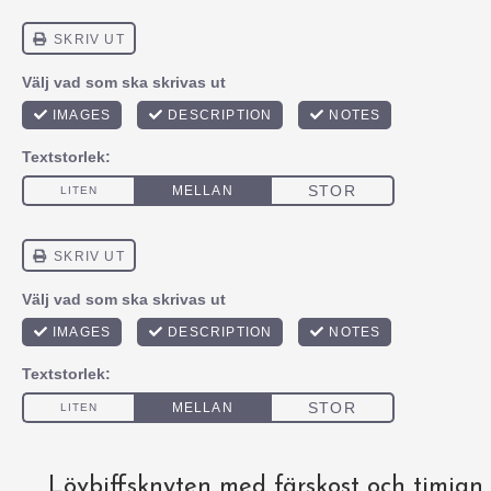
Lövbiffsknyten med färskost och timjan