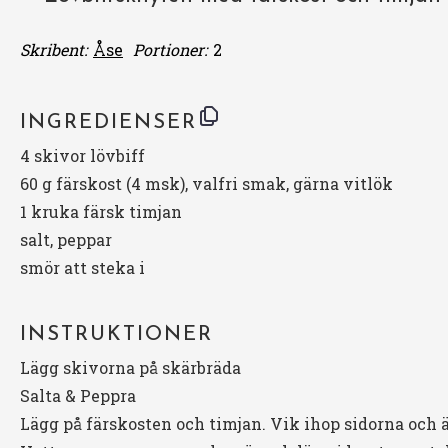
Skribent:
Åse
Portioner:
2
INGREDIENSER
4
skivor lövbiff
60 g
färskost (
4
msk), valfri smak, gärna vitlök
1
kruka färsk timjan
salt, peppar
smör att steka i
INSTRUKTIONER
Lägg skivorna på skärbräda
Salta & Peppra
Lägg på färskosten och timjan. Vik ihop sidorna och 