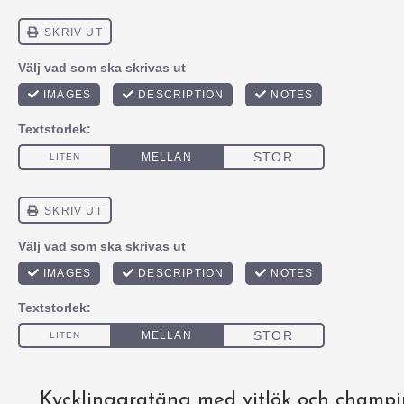
Kycklinggratäng med vitlök och champi