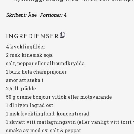
Skribent:
Åse
Portioner:
4
INGREDIENSER
4
kycklingfiléer
2
msk kinesisk soja
salt, peppar eller allroundkrydda
1
burk hela champinjoner
smör att steka i
2
,5 dl grädde
50 g
creme bonjour vitlök eller motsvarande
1
dl riven lagrad ost
1
msk kycklingfond, koncentrerad
1
skvätt vitt matlagningsvin (eller vanligt vitt torrt 
smaka av med ev. salt & peppar