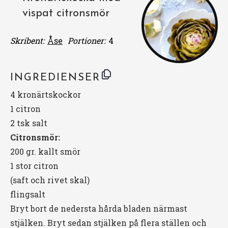
vispat citronsmör
Skribent:
Åse
Portioner:
4
INGREDIENSER
4
kronärtskockor
1
citron
2
tsk salt
Citronsmör:
200
gr. kallt smör
1
stor citron
(saft och rivet skal)
flingsalt
Bryt bort de nedersta hårda bladen närmast
stjälken. Bryt sedan stjälken på flera ställen och