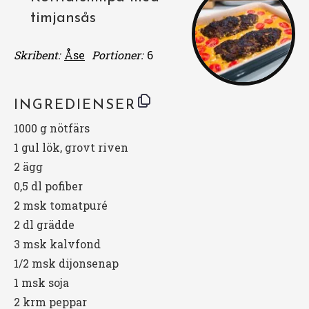
timjansås
Skribent:
Åse
Portioner:
6
INGREDIENSER
1000 g
nötfärs
1
gul lök, grovt riven
2
ägg
0
,5 dl pofiber
2
msk tomatpuré
2
dl grädde
3
msk kalvfond
1/2
msk dijonsenap
1
msk soja
2
krm peppar