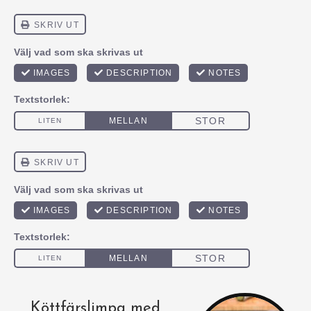
Köttfärslimpa med