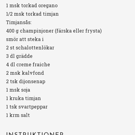
1
msk torkad oregano
1/2
msk torkad timjan
Timjansås:
400 g
champinjoner (färska eller frysta)
smör att steka i
2
st schalottenlökar
3
dl grädde
4
dl creme fraiche
2
msk kalvfond
2
tsk dijonsenap
1
msk soja
1
kruka timjan
1
tsk svartpeppar
1
krm salt