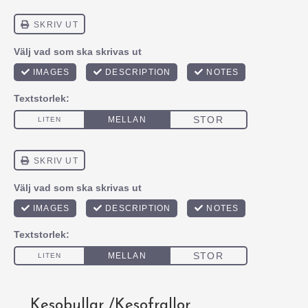
Kesobullar /Kesofrallor