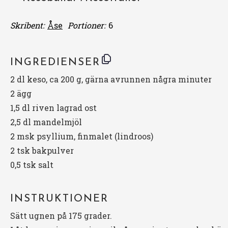
Skribent:
Åse
Portioner:
6
INGREDIENSER
2
dl keso, ca 200 g, gärna avrunnen några minuter
2 ägg
1,5 dl riven lagrad ost
2,5 dl mandelmjöl
2 msk psyllium, finmalet (lindroos)
2 tsk bakpulver
0,5 tsk salt
INSTRUKTIONER
Sätt ugnen på 175 grader.