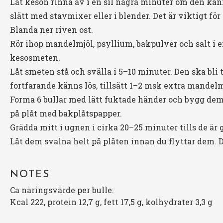
Låt keson rinna av i en sil några minuter om den kän
slätt med stavmixer eller i blender. Det är viktigt för
Blanda ner riven ost.
Rör ihop mandelmjöl, psyllium, bakpulver och salt i e
kesosmeten.
Låt smeten stå och svälla i 5–10 minuter. Den ska bli
fortfarande känns lös, tillsätt 1–2 msk extra mandelm
Forma 6 bullar med lätt fuktade händer och bygg dem 
på plåt med bakplåtspapper.
Grädda mitt i ugnen i cirka 20–25 minuter tills de är 
Låt dem svalna helt på plåten innan du flyttar dem. De
NOTES
Ca näringsvärde per bulle:
Kcal 222, protein 12,7 g, fett 17,5 g, kolhydrater 3,3 g