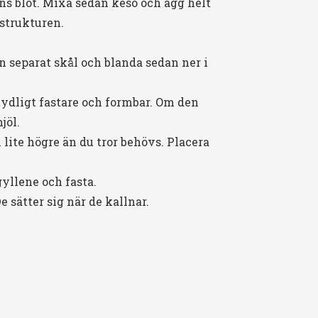
ns blöt. Mixa sedan keso och ägg helt
 strukturen.
n separat skål och blanda sedan ner i
 tydligt fastare och formbar. Om den
jöl.
lite högre än du tror behövs. Placera
gyllene och fasta.
 sätter sig när de kallnar.