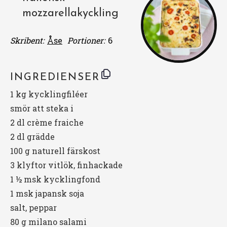
mozzarellakyckling
Skribent:
Åse
Portioner:
6
INGREDIENSER
1
kg kycklingfiléer
smör att steka i
2
dl crème fraiche
2
dl grädde
100 g
naturell färskost
3
klyftor vitlök, finhackade
1 ½
msk kycklingfond
1
msk japansk soja
salt, peppar
80 g
milano salami