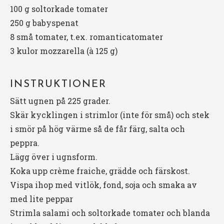
100 g
soltorkade tomater
250 g
babyspenat
8
små tomater, t.ex. romanticatomater
3
kulor mozzarella (à
125 g
)
INSTRUKTIONER
Sätt ugnen på 225 grader.
Skär kycklingen i strimlor (inte för små) och stek
i smör på hög värme så de får färg, salta och
peppra.
Lägg över i ugnsform.
Koka upp crème fraiche, grädde och färskost.
Vispa ihop med vitlök, fond, soja och smaka av
med lite peppar
Strimla salami och soltorkade tomater och blanda