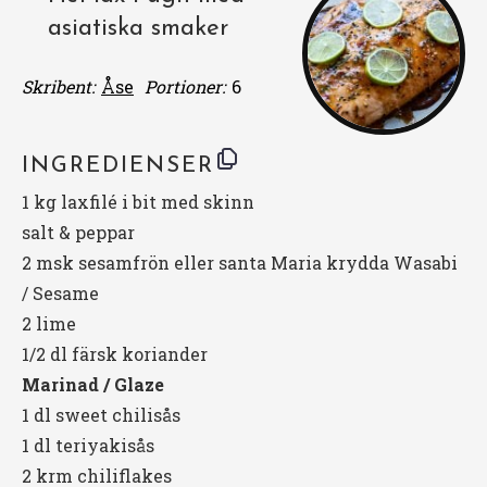
asiatiska smaker
Skribent:
Åse
Portioner:
6
INGREDIENSER
1
kg laxfilé i bit med skinn
salt & peppar
2
msk sesamfrön eller santa Maria krydda Wasabi
/ Sesame
2
lime
1/2
dl färsk koriander
Marinad / Glaze
1
dl sweet chilisås
1
dl teriyakisås
2
krm chiliflakes