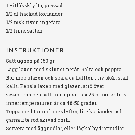
1
vitlöksklyfta, pressad
1/2
dl hackad koriander
1/2
msk riven ingefära
1/2
lime, saften
INSTRUKTIONER
Sätt ugnen på 150 gr.
Lägg laxen med skinnet neråt. Salta och peppra.
Rör ihop glazen och spara ca hälften i ny skål, ställ
kallt. Pensla laxen med glazen, strö över
sesamfrön och sätt in i ugnen i ca 25 minuter tills
innertemperaturen är ca 48-50 grader.
Toppa med tunna limeklyftor, lite koriander och
gärna lite röd skivad chili.
Servera med äggnudlar, eller lågkolhydratnudlar