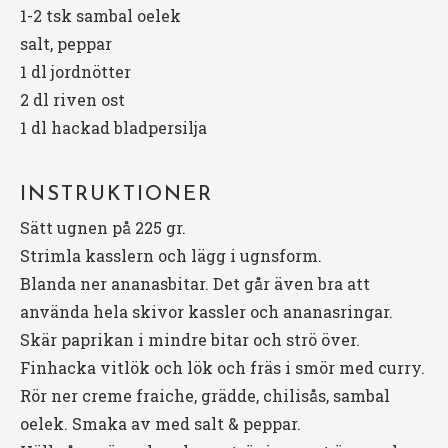
1
-
2
tsk sambal oelek
salt, peppar
1
dl jordnötter
2
dl riven ost
1
dl hackad bladpersilja
INSTRUKTIONER
Sätt ugnen på 225 gr.
Strimla kasslern och lägg i ugnsform.
Blanda ner ananasbitar. Det går även bra att
använda hela skivor kassler och ananasringar.
Skär paprikan i mindre bitar och strö över.
Finhacka vitlök och lök och fräs i smör med curry.
Rör ner creme fraiche, grädde, chilisås, sambal
oelek. Smaka av med salt & peppar.