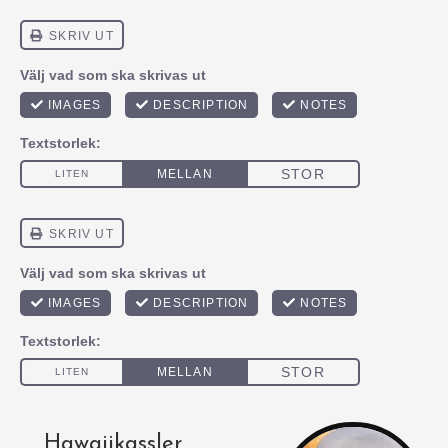
Hawaiikassler