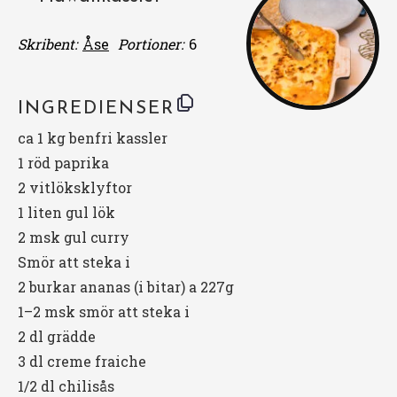
Skribent:
Åse
Portioner:
6
INGREDIENSER
ca
1
kg benfri kassler
1
röd paprika
2
vitlöksklyftor
1
liten gul lök
2
msk gul curry
Smör att steka i
2
burkar ananas (i bitar) a 227g
1
–
2
msk smör att steka i
2
dl grädde
3
dl creme fraiche
1/2
dl chilisås