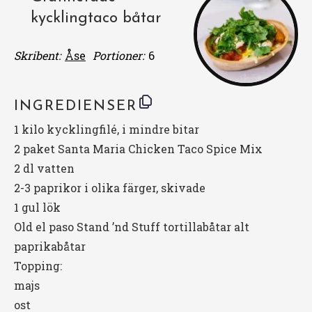
kycklingtaco båtar
Skribent:
Åse
Portioner:
6
INGREDIENSER
1
kilo kycklingfilé, i mindre bitar
2
paket Santa Maria Chicken Taco Spice Mix
2
dl vatten
2
-
3
paprikor i olika färger, skivade
1
gul lök
Old el paso Stand ’nd Stuff tortillabåtar alt
paprikabåtar
Topping:
majs
ost