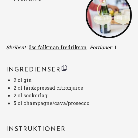
Skribent:
åse falkman fredrikson
Portioner:
1
INGREDIENSER
2
cl gin
2
cl färskpressad citronjuice
2
cl sockerlag
5
cl champagne/cava/prosecco
INSTRUKTIONER