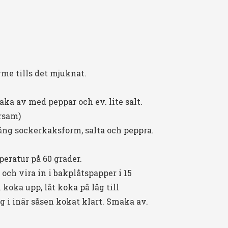
rme tills det mjuknat.
ka av med peppar och ev. lite salt.
arsam)
lång sockerkaksform, salta och peppra.
peratur på 60 grader.
 och vira in i bakplåtspapper i 15
 koka upp, låt koka på låg till
 i inär såsen kokat klart. Smaka av.