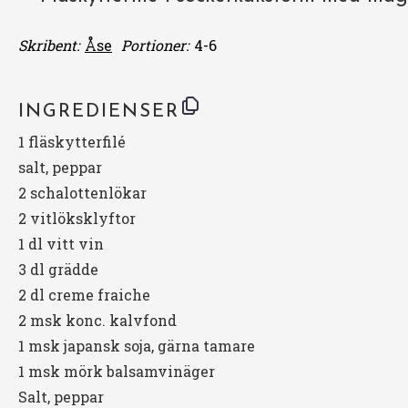
Skribent:
Åse
Portioner:
4-6
INGREDIENSER
1
fläskytterfilé
salt, peppar
2
schalottenlökar
2
vitlöksklyftor
1
dl vitt vin
3
dl grädde
2
dl creme fraiche
2 msk konc. kalvfond
1
msk japansk soja, gärna tamare
1
msk mörk balsamvinäger
Salt, peppar