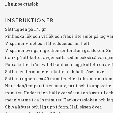
1
knippe gräslök
INSTRUKTIONER
Sätt ugnen på 175 gr.
Finhacka lök och vitlök och fräs i lite smör på låg vä
Vispa ner vinet och låt reduceras ner helt.
Vispa ner övriga ingredienser förutom gräslöken. Sma
(tänk på att köttet avger sälta sedan också så var sp
Putsa köttet från ev fettkant och lägg köttet i en av
Sätt in en termometer i köttet och häll såsen över.
Sätt in i ugnen i ca 40 minuter eller tills en innertem
När tiden/temperaturen är ute, ta ut och ta upp köttet
minuter. Under tiden häll över såsen i en kastrull och
medelvärme i ca 1o minuter. Hacka gräslöken och lägg
Skiva köttet och låg upp i form. Häll såsen över.