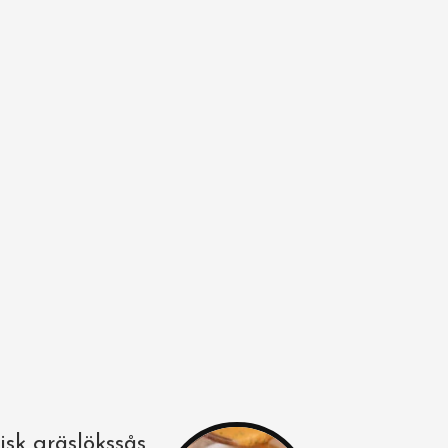
isk gräslökssås