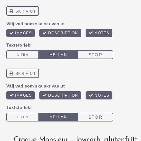
Croque Monsieur – lowcarb, glutenfritt