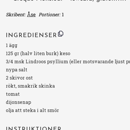
Skribent:
Åse
Portioner:
1
INGREDIENSER
1
ägg
125
gr (halv liten burk) keso
3/4
msk Lindroos psyllium (eller motsvarande ljust p
nypa salt
2
skivor ost
rökt, smakrik skinka
tomat
dijonsenap
olja att steka i alt smör
INSTRUKTIONER