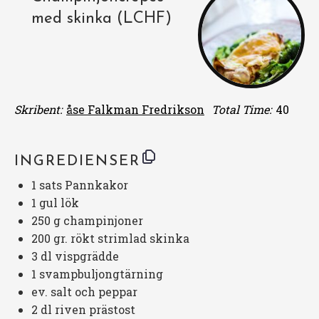
med skinka (LCHF)
Skribent:
åse Falkman Fredrikson
Total Time:
40
INGREDIENSER
1
sats
Pannkakor
1
gul lök
250 g
champinjoner
200
gr. rökt strimlad skinka
3
dl vispgrädde
1
svampbuljongtärning
ev. salt och peppar
2
dl riven prästost