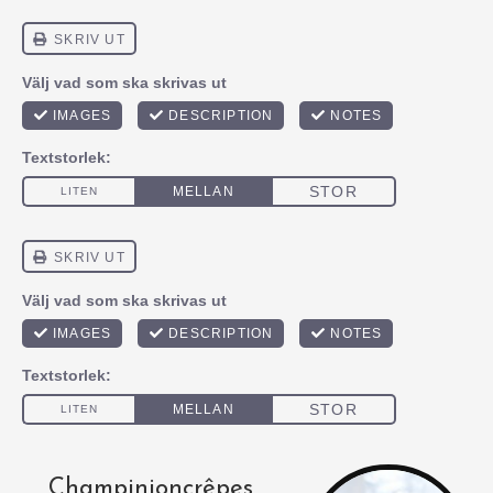
Champinjoncrêpes