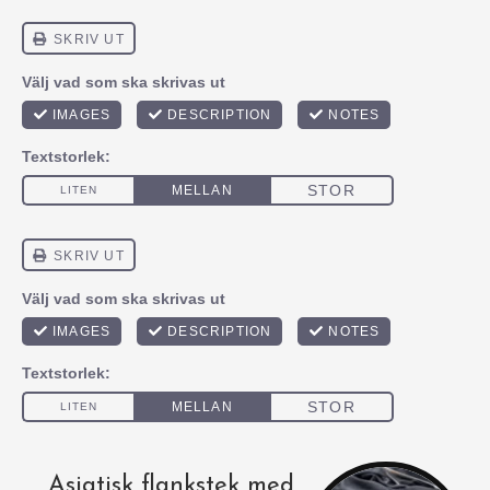
Asiatisk flankstek med