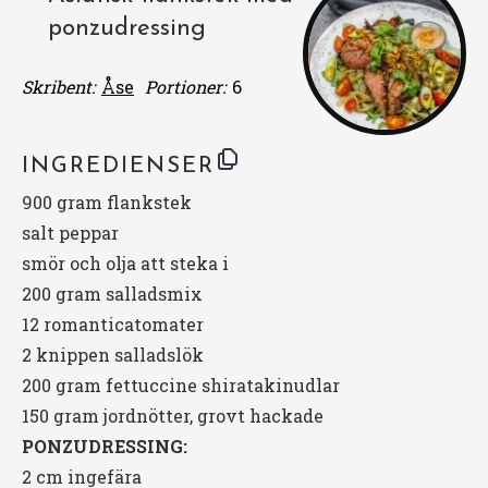
ponzudressing
Skribent:
Åse
Portioner:
6
INGREDIENSER
900 gram
flankstek
salt peppar
smör och olja att steka i
200 gram
salladsmix
12
romanticatomater
2
knippen salladslök
200 gram
fettuccine shiratakinudlar
150 gram
jordnötter, grovt hackade
PONZUDRESSING:
2 cm ingefära