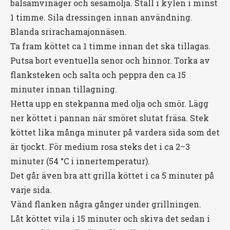
balsamvinäger och sesamolja. Ställ i kylen i minst
1 timme. Sila dressingen innan användning.
Blanda srirachamajonnäsen.
Ta fram köttet ca 1 timme innan det ska tillagas.
Putsa bort eventuella senor och hinnor. Torka av
flanksteken och salta och peppra den ca 15
minuter innan tillagning.
Hetta upp en stekpanna med olja och smör. Lägg
ner köttet i pannan när smöret slutat fräsa. Stek
köttet lika många minuter på vardera sida som det
är tjockt. För medium rosa steks det i ca 2–3
minuter (54 °C i innertemperatur).
Det går även bra att grilla köttet i ca 5 minuter på
varje sida.
Vänd flanken några gånger under grillningen.
Låt köttet vila i 15 minuter och skiva det sedan i