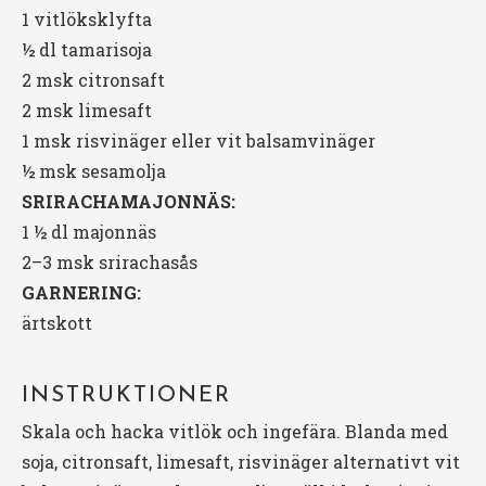
1
vitlöksklyfta
½
dl tamarisoja
2
msk citronsaft
2
msk limesaft
1
msk risvinäger eller vit balsamvinäger
½
msk sesamolja
SRIRACHAMAJONNÄS:
1 ½ dl majonnäs
2
–
3
msk srirachasås
GARNERING:
ärtskott
INSTRUKTIONER
Skala och hacka vitlök och ingefära. Blanda med
soja, citronsaft, limesaft, risvinäger alternativt vit