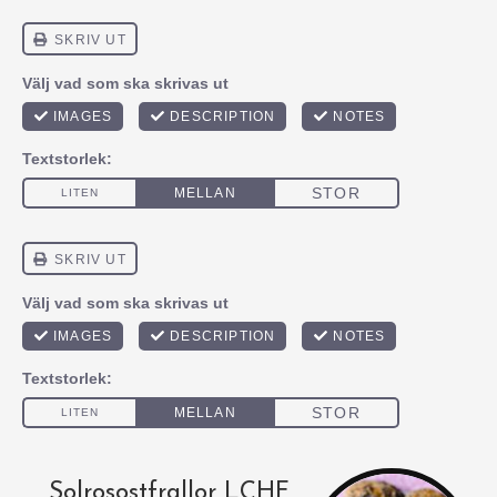
Solrosostfrallor LCHF