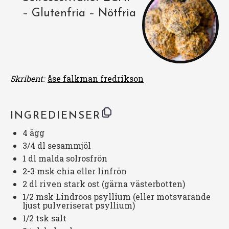
– Glutenfria – Nötfria
Skribent:
åse falkman fredrikson
INGREDIENSER
4
ägg
3/4
dl sesammjöl
1
dl malda solrosfrön
2
-
3
msk chia eller linfrön
2
dl riven stark ost (gärna västerbotten)
1/2
msk Lindroos psyllium (eller motsvarande
ljust pulveriserat psyllium)
1/2
tsk salt