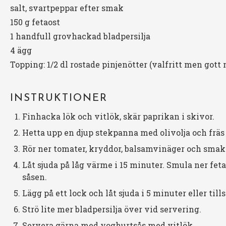
salt, svartpeppar efter smak
150 g
fetaost
1
handfull grovhackad bladpersilja
4
ägg
Topping: 1/2 dl rostade pinjenötter (valfritt men gott
INSTRUKTIONER
Finhacka lök och vitlök, skär paprikan i skivor.
Hetta upp en djup stekpanna med olivolja och fr
Rör ner tomater, kryddor, balsamvinäger och smak
Låt sjuda på låg värme i 15 minuter. Smula ner feta
såsen.
Lägg på ett lock och låt sjuda i 5 minuter eller tills
Strö lite mer bladpersilja över vid servering.
Servera gärna med yoghurtsås med vitlök.