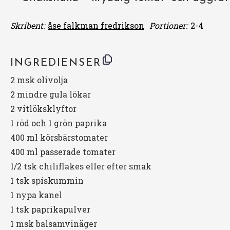
Skribent:
åse falkman fredrikson
Portioner:
2-4
INGREDIENSER
2
msk olivolja
2
mindre gula lökar
2
vitlöksklyftor
1
röd och 1 grön paprika
400
ml körsbärstomater
400
ml passerade tomater
1/2
tsk chiliflakes eller efter smak
1
tsk spiskummin
1
nypa kanel
1
tsk paprikapulver
1
msk balsamvinäger