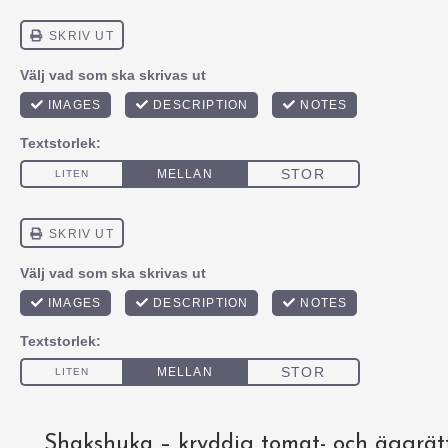
Shakshuka – kryddig tomat- och äggrät