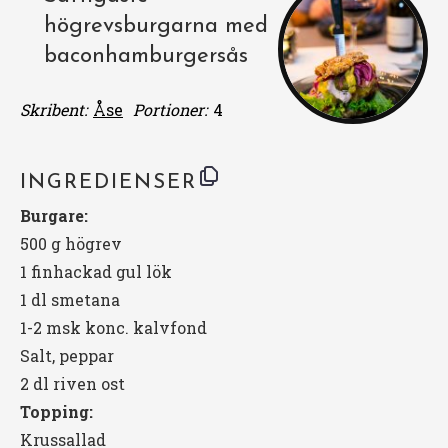
högrevsburgarna med
baconhamburgersås
Skribent:
Åse
Portioner:
4
INGREDIENSER
Burgare:
500 g högrev
1
finhackad gul lök
1
dl smetana
1
-
2
msk konc. kalvfond
Salt, peppar
2
dl riven ost
Topping:
Krussallad