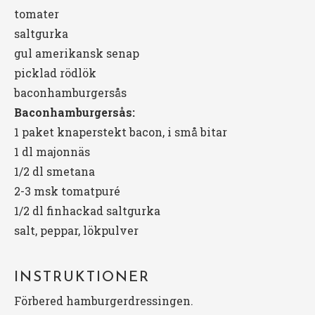
tomater
saltgurka
gul amerikansk senap
picklad rödlök
baconhamburgersås
Baconhamburgersås:
1 paket knaperstekt bacon, i små bitar
1
dl majonnäs
1/2
dl smetana
2
-
3
msk tomatpuré
1/2
dl finhackad saltgurka
salt, peppar, lökpulver
INSTRUKTIONER
Förbered hamburgerdressingen.