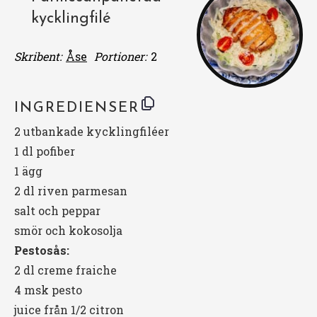
kycklingfilé
Skribent:
Åse
Portioner:
2
INGREDIENSER
2
utbankade kycklingfiléer
1
dl pofiber
1
ägg
2
dl riven parmesan
salt och peppar
smör och kokosolja
Pestosås:
2
dl creme fraiche
4
msk pesto
juice från 1/2 citron