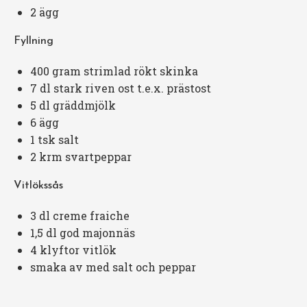
2
ägg
Fyllning
400 gram
strimlad rökt skinka
7
dl stark riven ost t.e.x. prästost
5
dl gräddmjölk
6
ägg
1
tsk salt
2
krm svartpeppar
Vitlökssås
3
dl creme fraiche
1
,5 dl god majonnäs
4
klyftor vitlök
smaka av med salt och peppar