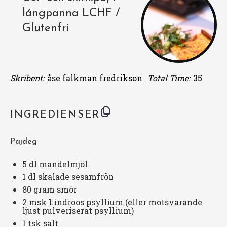
långpanna LCHF /
Glutenfri
Skribent:
åse falkman fredrikson
Total Time:
35
INGREDIENSER
Pajdeg
5
dl mandelmjöl
1
dl skalade sesamfrön
80 gram
smör
2
msk Lindroos psyllium (eller motsvarande
ljust pulveriserat psyllium)
1
tsk salt