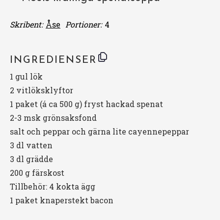
Skribent:
Åse
Portioner:
4
INGREDIENSER
1
gul lök
2
vitlöksklyftor
1
paket (á ca 500 g) fryst hackad spenat
2
-
3
msk grönsaksfond
salt och peppar och gärna lite cayennepeppar
3
dl vatten
3
dl grädde
200 g
färskost
Tillbehör: 4 kokta ägg
1
paket knaperstekt bacon