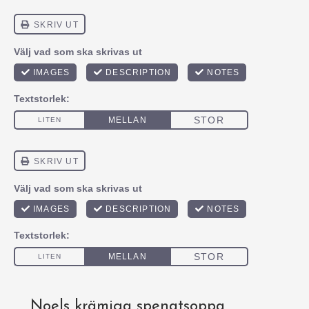
Noels krämiga spenatsoppa