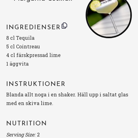
INGREDIENSER
8
cl Tequila
5
cl Cointreau
4
cl färskpressad lime
1
äggvita
INSTRUKTIONER
Blanda allt noga i en shaker. Häll upp i saltat glas
med en skiva lime.
NUTRITION
Serving Size:
2