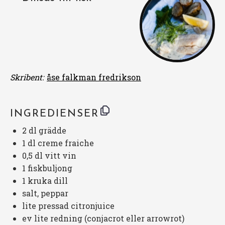
Skribent:
åse falkman fredrikson
INGREDIENSER
2
dl grädde
1
dl creme fraiche
0
,5 dl vitt vin
1
fiskbuljong
1
kruka dill
salt, peppar
lite pressad citronjuice
ev lite redning (conjacrot eller arrowrot)