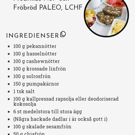
Fröbröd PALEO, LCHF
INGREDIENSER
100 g
pekannötter
100 g
hasselnötter
100 g
cashewnötter
100 g
krossade linfrön
100 g
solrosfrön
150 g
pumpakärnor
1
tsk salt
100 g
kallpressad rapsolja eller deodoriserad
kokosolja
6
st medelstora till stora ägg
(Några hackade dadlar i är också gott i)
100 g
skalade sesamfrön
50 g
chiafrön