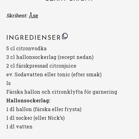
Skribent:
Åse
INGREDIENSER
5
cl citronvodka
3
cl hallonsockerlag (recept nedan)
2
cl färskpressad citronjuice
ev. Sodavatten eller tonic (efter smak)
Is
Färska hallon och citronklyfta för garnering
Hallonsockerlag:
1
dl hallon (färska eller frysta)
1
dl socker (eller
Nick’s
)
1
dl vatten