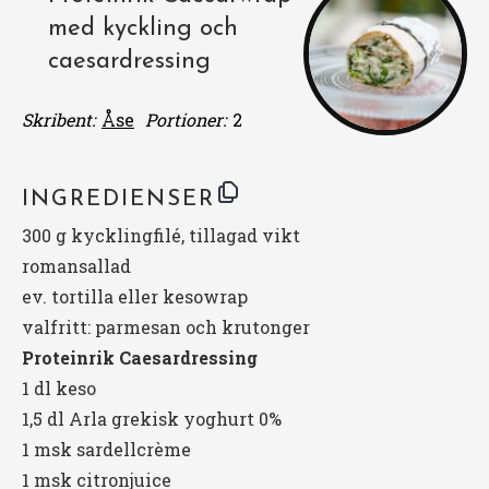
med kyckling och
caesardressing
Skribent:
Åse
Portioner:
2
INGREDIENSER
300 g
kycklingfilé, tillagad vikt
romansallad
ev. tortilla eller
kesowrap
valfritt: parmesan och krutonger
Proteinrik Caesardressing
1
dl keso
1
,5 dl Arla grekisk yoghurt 0%
1
msk sardellcrème
1
msk citronjuice