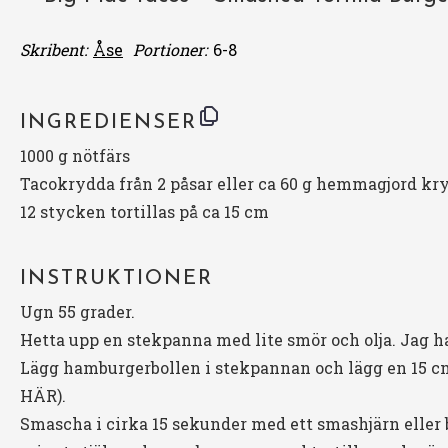
Skribent:
Åse
Portioner:
6-8
INGREDIENSER
1000 g
nötfärs
Tacokrydda från 2 påsar eller ca 60 g hemmagjord kr
12
stycken tortillas på ca 15 cm
INSTRUKTIONER
Ugn 55 grader.
Hetta upp en stekpanna med lite smör och olja. Jag ha
Lägg hamburgerbollen i stekpannan och lägg en 15 cm
HÄR
).
Smascha i cirka 15 sekunder med ett smashjärn eller 